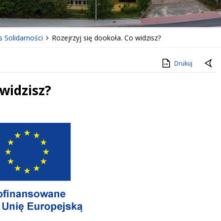
s Solidarności
Rozejrzyj się dookoła. Co widzisz?
Drukuj
 widzisz?