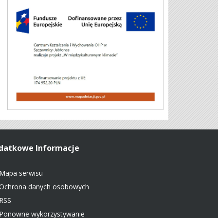
datkowe Informacje
Mapa serwisu
Ochrona danych osobowych
RSS
Ponowne wykorzystywanie