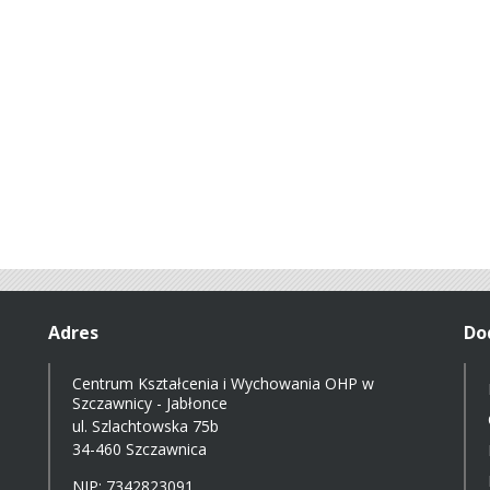
Adres
Do
Centrum Kształcenia i Wychowania OHP w
Szczawnicy - Jabłonce
ul. Szlachtowska 75b
34-460 Szczawnica
NIP: 7342823091