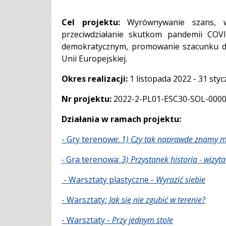
Cel projektu:
Wyrównywanie szans, wł
przeciwdziałanie skutkom pandemii COV
demokratycznym, promowanie szacunku dla
Unii Europejskiej.
Okres realizacji:
1 listopada 2022 - 31 sty
Nr projektu:
2022-2-PL01-ESC30-SOL-000
Działania w ramach projektu:
- Gry terenowe:
1) Czy tak naprawde znamy mi
-
Gra terenowa:
3) Przystanek historia - wiz
- Warsztaty plastyczne -
Wyrazić siebie
- Warsztaty
: Jak się nie zgubić w terenie?
- Warsztaty -
Przy jednym stole