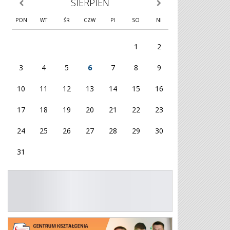
SIERPIEŃ
poprzedni miesiąc
następny miesiąc
PON
WT
ŚR
CZW
PI
SO
NI
1
2
3
4
5
6
7
8
9
10
11
12
13
14
15
16
17
18
19
20
21
22
23
24
25
26
27
28
29
30
31
KG OHP
Plakat 26/27