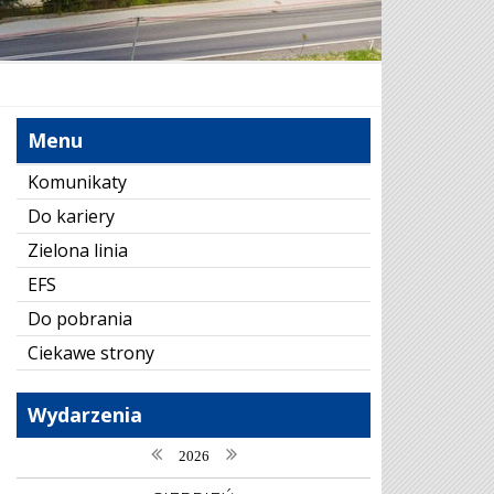
Menu
Komunikaty
Do kariery
Zielona linia
EFS
Do pobrania
Ciekawe strony
Wydarzenia
poprzedni rok
następny rok
2026