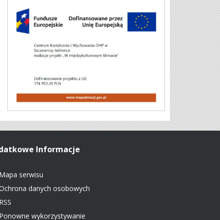
datkowe Informacje
Mapa serwisu
Ochrona danych osobowych
RSS
Ponowne wykorzystywanie