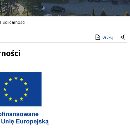
s Solidarności
Drukuj
rności