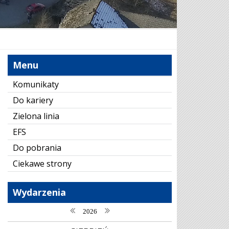
Menu
Komunikaty
Do kariery
Zielona linia
EFS
Do pobrania
Ciekawe strony
Wydarzenia
poprzedni rok
następny rok
2026