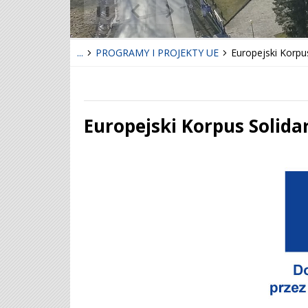
❚❚
Poprzedni Element
Następny Element
...
PROGRAMY I PROJEKTY UE
Europejski Korpu
Europejski Korpus Solida
Treść