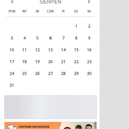
SIERPIEŃ
poprzedni miesiąc
następny miesiąc
PON
WT
ŚR
CZW
PI
SO
NI
1
2
3
4
5
6
7
8
9
10
11
12
13
14
15
16
17
18
19
20
21
22
23
24
25
26
27
28
29
30
31
KG OHP
Plakat 26/27