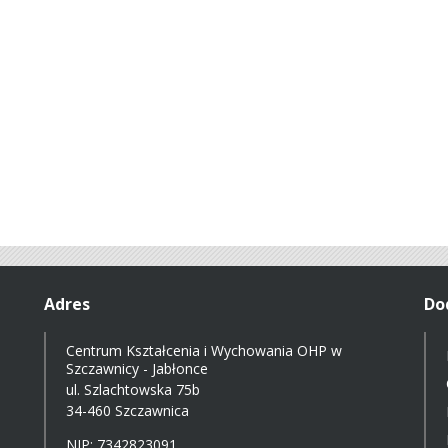
Adres
Do
Centrum Kształcenia i Wychowania OHP w
Szczawnicy - Jabłonce
ul. Szlachtowska 75b
34-460 Szczawnica
NIP: 7342823091