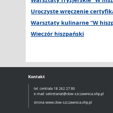
Uroczyste wręczenie certyfi
Warsztaty kulinarne "W hisz
Wieczór hiszpański
Kontakt
tel. centrala 18 262 27 80
e-mail:
sekretariat@ckiw-szczawnica.ohp.pl
strona
www.ckiw-szczawnica.ohp.pl