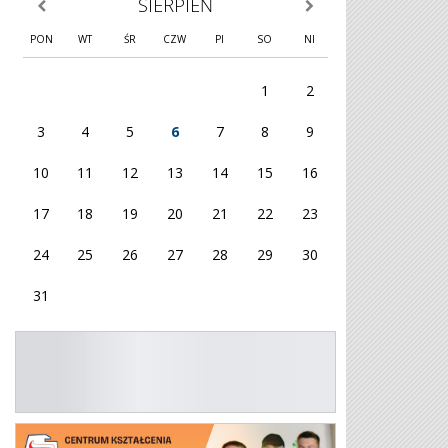
SIERPIEŃ
poprzedni miesiąc
następny miesiąc
PON
WT
ŚR
CZW
PI
SO
NI
1
2
3
4
5
6
7
8
9
10
11
12
13
14
15
16
17
18
19
20
21
22
23
24
25
26
27
28
29
30
31
KG OHP
Plakat 26/27