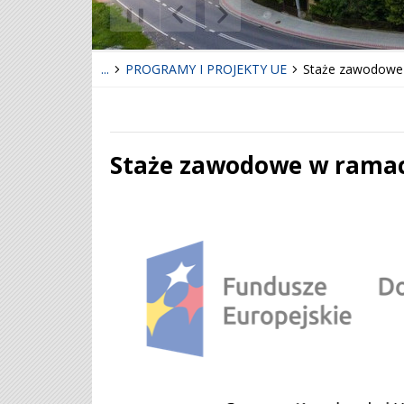
❚❚
Poprzedni Element
Następny Element
...
PROGRAMY I PROJEKTY UE
Staże zawodowe
Staże zawodowe w rama
Treść