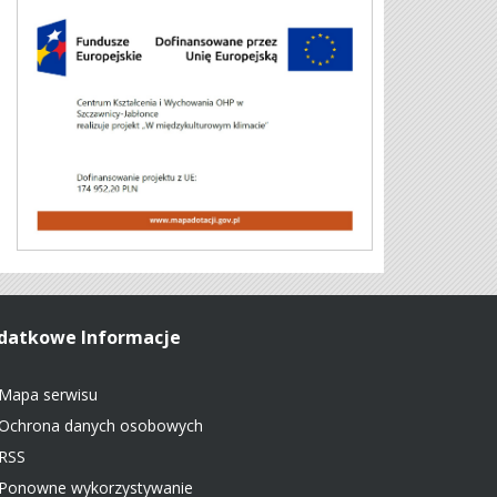
datkowe Informacje
Mapa serwisu
Ochrona danych osobowych
RSS
Ponowne wykorzystywanie