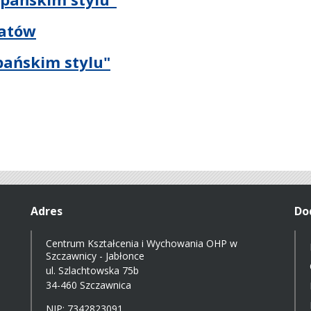
katów
pańskim stylu"
Adres
Do
Centrum Kształcenia i Wychowania OHP w
Szczawnicy - Jabłonce
ul. Szlachtowska 75b
34-460 Szczawnica
NIP: 7342823091