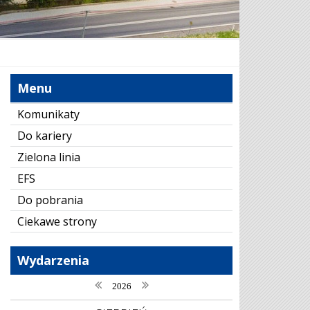
Menu
Komunikaty
Do kariery
Zielona linia
EFS
Do pobrania
Ciekawe strony
Wydarzenia
poprzedni rok
następny rok
2026