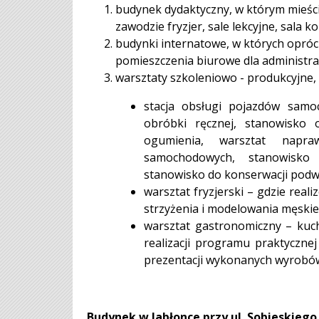
budynek dydaktyczny, w którym mieści
zawodzie fryzjer, sale lekcyjne, sala k
budynki internatowe, w których opróc
pomieszczenia biurowe dla administra
warsztaty szkoleniowo - produkcyjne, n
stacja obsługi pojazdów samo
obróbki ręcznej, stanowisko 
ogumienia, warsztat napra
samochodowych, stanowisko 
stanowisko do konserwacji pod
warsztat fryzjerski – gdzie rea
strzyżenia i modelowania męskie
warsztat gastronomiczny – kuc
realizacji programu praktyczne
prezentacji wykonanych wyrobó
Budynek w Jabłonce przy ul. Sobieskiego