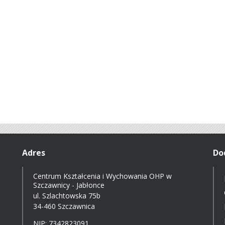
Adres
Do
Centrum Kształcenia i Wychowania OHP w
Szczawnicy - Jabłonce
ul. Szlachtowska 75b
34-460 Szczawnica
NIP: 7342823091