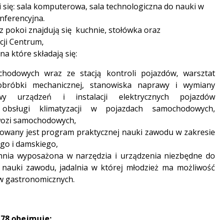
 się: sala komputerowa, sala technologiczna do nauki w
onferencyjna.
z pokoi znajdują się kuchnie, stołówka oraz
cji Centrum,
a które składają się:
chodowych wraz ze stacją kontroli pojazdów, warsztat
obróbki mechanicznej, stanowiska naprawy i wymiany
wy urządzeń i instalacji elektrycznych pojazdów
obsługi klimatyzacji w pojazdach samochodowych,
wozi samochodowych,
lizowany jest program praktycznej nauki zawodu w zakresie
go i damskiego,
hnia wyposażona w narzędzia i urządzenia niezbędne do
j nauki zawodu, jadalnia w której młodzież ma możliwość
w gastronomicznych.
 78 obejmuje: