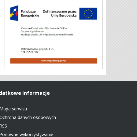
datkowe Informacje
Mapa serwisu
Ochrona danych osobowych
RSS
Ponowne wykorzystywanie