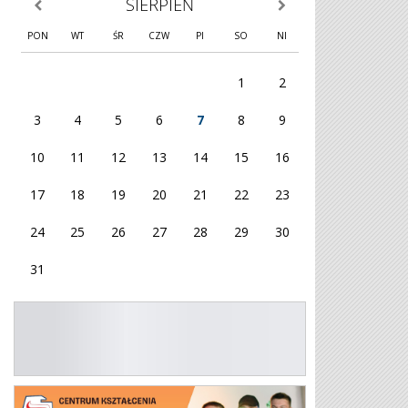
SIERPIEŃ
poprzedni miesiąc
następny miesiąc
PON
WT
ŚR
CZW
PI
SO
NI
1
2
3
4
5
6
7
8
9
10
11
12
13
14
15
16
17
18
19
20
21
22
23
24
25
26
27
28
29
30
31
KG OHP
Plakat 26/27