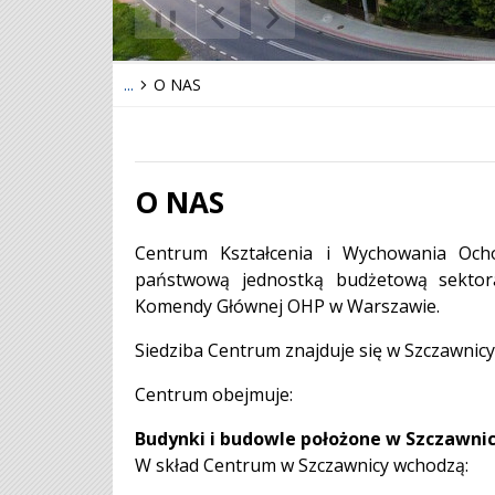
❚❚
Poprzedni Element
Następny Element
...
O NAS
O NAS
Treść
Centrum Kształcenia i Wychowania Ocho
państwową jednostką budżetową sektora
Komendy Głównej OHP w Warszawie.
Siedziba Centrum znajduje się w Szczawnicy 
Centrum obejmuje:
Budynki i budowle położone w Szczawnicy
W skład Centrum w Szczawnicy wchodzą: