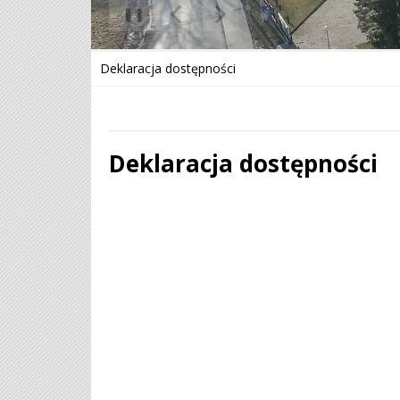
❚❚
Poprzedni Element
Następny Element
Deklaracja dostępności
Deklaracja dostępności
Treść