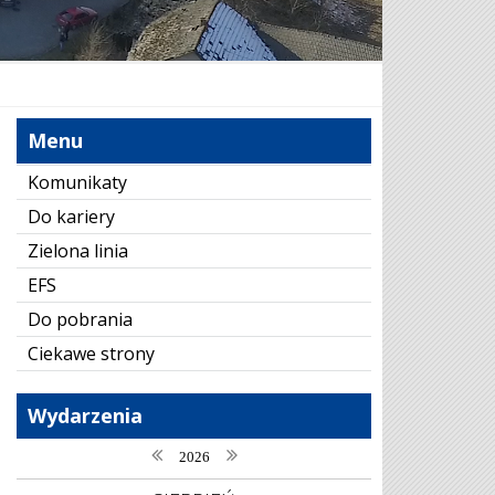
Menu
Komunikaty
Do kariery
Zielona linia
EFS
Do pobrania
Ciekawe strony
Wydarzenia
poprzedni rok
następny rok
2026