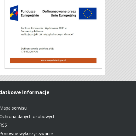
datkowe Informacje
Mapa serwisu
Ochrona danych osobowych
RSS
Ponowne wykorzystywanie