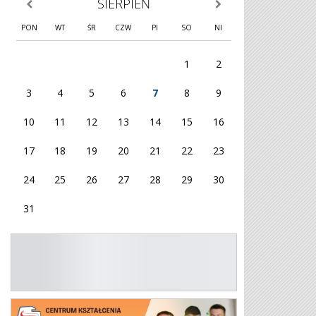
SIERPIEŃ
poprzedni miesiąc
następny miesiąc
PON
WT
ŚR
CZW
PI
SO
NI
1
2
3
4
5
6
7
8
9
10
11
12
13
14
15
16
17
18
19
20
21
22
23
24
25
26
27
28
29
30
31
KG OHP
Plakat 26/27