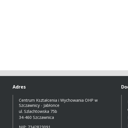
Adres
Do
Centrum Kształcenia i Wychowania OHP w
Szczawnicy - Jabłonce
ul. Szlachtowska 75b
34-460 Szczawnica
NIP: 7342823091